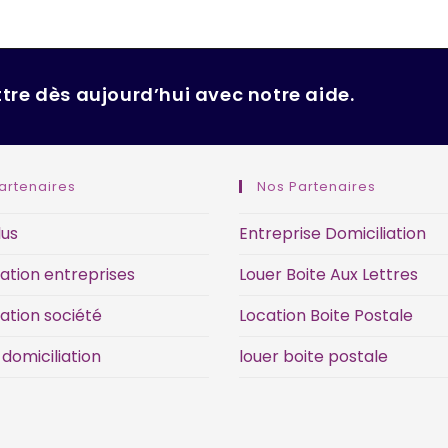
tre dès aujourd’hui avec notre aide.
artenaires
Nos Partenaires
lus
Entreprise Domiciliation
iation entreprises
Louer Boite Aux Lettres
iation société
Location Boite Postale
 domiciliation
louer boite postale
adresse professionnelle, BCE, Moniteur belge, guichet d’entreprises agréé, centre d’affaires, coworking Belgique, adresse de société.
domiciliation d’entreprise Belgique, siège social Belgique, société de domiciliation Bruxelles, adresse professionnelle, BCE, Moniteur belge, guichet d’entreprises agréé, centre d’affaires, coworking Belgique, adresse de société.