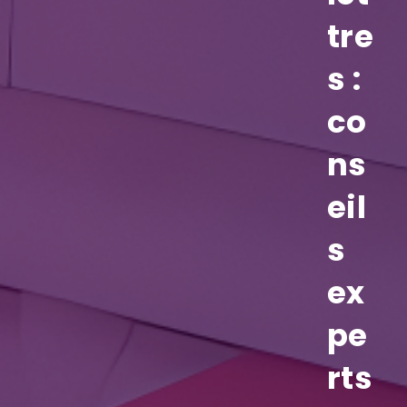
tre
s :
co
ns
eil
s
ex
pe
rts