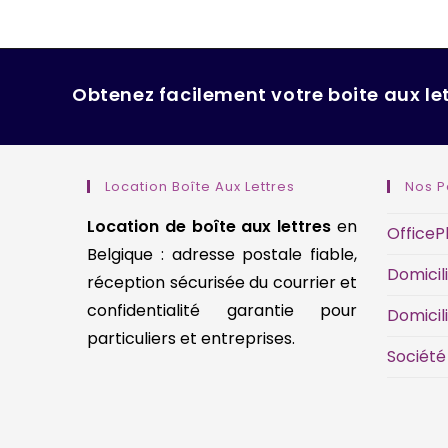
Obtenez facilement votre boite aux let
Location Boîte Aux Lettres
Nos P
Location de boîte aux lettres
en
OfficeP
Belgique : adresse postale fiable,
Domicil
réception sécurisée du courrier et
confidentialité garantie pour
Domicil
particuliers et entreprises.
Société
domiciliation d’entreprise Belgique, siège social Belgique, société de domiciliation Bruxelles, adresse professionnelle, BCE, Moniteur belge, guichet d’entreprises agréé, centre d’affaires, coworking Belgique, adresse de société.
domiciliation d’entreprise Belgique, siège social Belgique, société de domiciliation Bruxelles, 