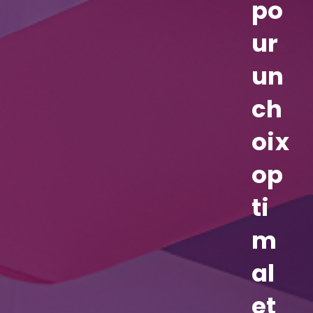
po
ur
un
ch
oix
op
ti
m
al
et