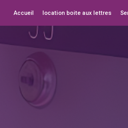
Accueil
location boite aux lettres
Se