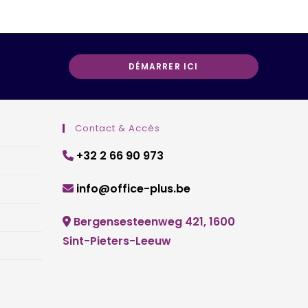
Opens
DÉMARRER ICI
in
a
new
Contact & Accès
tab
+32 2 66 90 973
info@office-plus.be
Bergensesteenweg 421, 1600
Sint-Pieters-Leeuw
domiciliation d’entreprise Belgique, siège social Belgique, société de domiciliation Bruxelles, adresse professionnelle, BCE, Moniteur belge, guichet d’entreprises agréé, centre d’affaires, coworking Belgique, adresse de société.