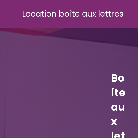
Skip
to
Location boîte aux lettres
content
Bo
ite
au
x
let