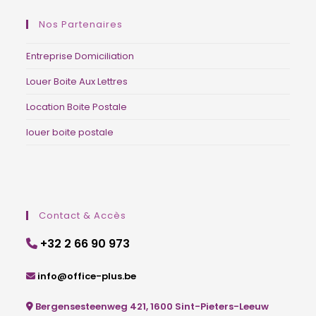
Nos Partenaires
Entreprise Domiciliation
Louer Boite Aux Lettres
Location Boite Postale
louer boite postale
domiciliation d’entreprise Belgique, siège social Belgique, société de domiciliation Bruxelles, adresse professionnelle, BCE, Moniteur belge, guichet d’entreprises agréé, centre d’affaires, coworking Belgique, adresse de société.
Contact & Accès
+32 2 66 90 973
info@office-plus.be
Bergensesteenweg 421, 1600 Sint-Pieters-Leeuw