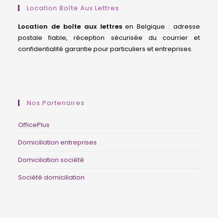
Location Boîte Aux Lettres
ta
Location de boîte aux lettres
en Belgique : adresse
postale fiable, réception sécurisée du courrier et
confidentialité garantie pour particuliers et entreprises.
domiciliation d’entreprise Belgique, siège social Belgique, société de domiciliation Bruxelles, adresse professionnelle, BCE, Moniteur belge, guichet d’entreprises agréé, centre d’affaires, coworking Belgique, adresse de société.
Nos Partenaires
OfficePlus
Domiciliation entreprises
Domiciliation société
Société domiciliation
domiciliation d’entreprise Belgique, siège social Belgique, société de domiciliation Bruxelles, adresse professionnelle, BCE, Moniteur belge, guichet d’entreprises agréé, centre d’affaires, coworking Belgique, adresse de société.