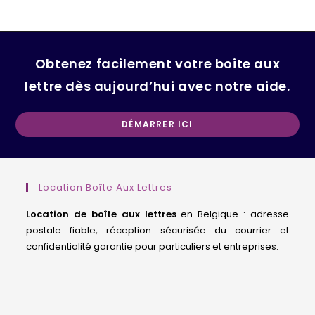
Obtenez facilement votre boite aux
lettre dès aujourd’hui avec notre aide.
Op
DÉMARRER ICI
in
a
ne
Location Boîte Aux Lettres
ta
Location de boîte aux lettres
en Belgique : adresse
postale fiable, réception sécurisée du courrier et
confidentialité garantie pour particuliers et entreprises.
domiciliation d’entreprise Belgique, siège social Belgique, société de domiciliation Bruxelles, adresse professionnelle, BCE, Moniteur belge, guichet d’entreprises agréé, centre d’affaires, coworking Belgique, adresse de société.