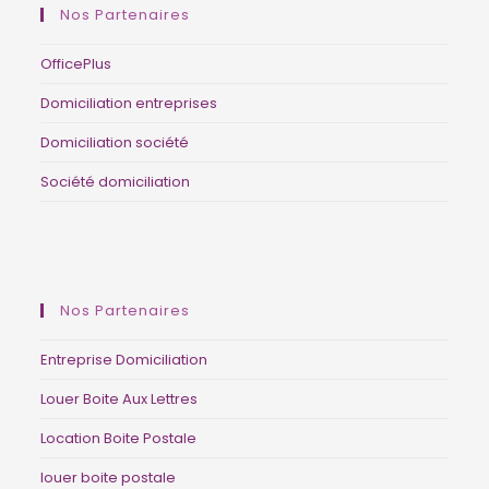
Nos Partenaires
OfficePlus
Domiciliation entreprises
Domiciliation société
Société domiciliation
domiciliation d’entreprise Belgique, siège social Belgique, société de domiciliation Bruxelles, adresse professionnelle, BCE, Moniteur belge, guichet d’entreprises agréé, centre d’affaires, coworking Belgique, adresse de société.
Nos Partenaires
Entreprise Domiciliation
Louer Boite Aux Lettres
Location Boite Postale
louer boite postale