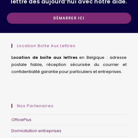
lettre dès aujourd’hui avec notre aide.
Op
DÉMARRER ICI
in
a
ne
Location Boîte Aux Lettres
ta
Location de boîte aux lettres
en Belgique : adresse
postale fiable, réception sécurisée du courrier et
confidentialité garantie pour particuliers et entreprises.
domiciliation d’entreprise Belgique, siège social Belgique, société de domiciliation Bruxelles, adresse professionnelle, BCE, Moniteur belge, guichet d’entreprises agréé, centre d’affaires, coworking Belgique, adresse de société.
Nos Partenaires
OfficePlus
Domiciliation entreprises