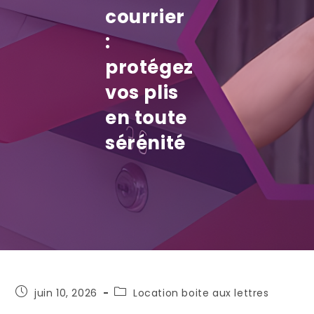
courrier
:
protégez
vos plis
en toute
sérénité
Publication
Post
juin 10, 2026
Location boite aux lettres
publiée :
category: