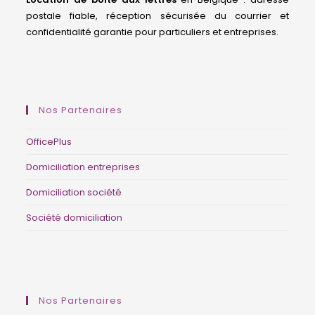
postale fiable, réception sécurisée du courrier et
confidentialité garantie pour particuliers et entreprises.
domiciliation d’entreprise Belgique, siège social Belgique, société de domiciliation Bruxelles, adresse professionnelle, BCE, Moniteur belge, guichet d’entreprises agréé, centre d’affaires, coworking Belgique, adresse de société.
Nos Partenaires
OfficePlus
Domiciliation entreprises
Domiciliation société
Société domiciliation
domiciliation d’entreprise Belgique, siège social Belgique, société de domiciliation Bruxelles, adresse professionnelle, BCE, Moniteur belge, guichet d’entreprises agréé, centre d’affaires, coworking Belgique, adresse de société.
Nos Partenaires